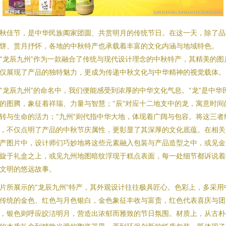
秋佳节，是中华民族阖家团圆、共赏明月的传统节日。在这一天，除了品
饼、赏月抒怀，各地的中秋特产也承载着丰富的文化内涵与地域特色。
“龙辰九州”作为一款融合了传统与现代设计理念的中秋特产，其精美的图
仅展现了产品的独特魅力，更成为传递中秋文化与中华精神的视觉载体。
“龙辰九州”的命名中，我们便能感受到浓厚的中华文化气息。“龙”是中华
的图腾，象征着祥瑞、力量与智慧；“辰”对应十二地支中的龙，寓意时间
转与生命的活力；“九州”则代指中华大地，体现着广阔与包容。将这三者
，不仅点明了产品的中秋节庆属性，更彰显了其深厚的文化底蕴。在相关
产图片中，设计师们巧妙地将这些元素融入包装与产品造型之中，或见金
旋于礼盒之上，或见九州地图暗纹浮现于糕点表面，每一处细节都诉说着
文明的悠远故事。
片所展示的“龙辰九州”特产，其外观设计往往极具匠心。色彩上，多采用
传统的金色、红色与月色银白，金色象征丰收与富贵，红色代表喜庆与团
，银色则呼应皎洁明月，营造出浓郁而雅致的节日氛围。材质上，从古朴