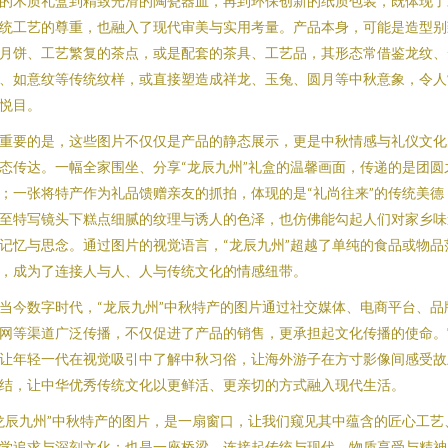
的木质礼盒到精致光滑的陶瓷器皿，再到环保创新的纸质包装，既体现了
统工艺的尊重，也融入了现代审美与实用考量。产品本身，可能是造型别
月饼、工艺繁复的茶点，或是配套的茶具、工艺品，其形态常借鉴龙纹、
、如意纹等传统纹样，或直接塑造成祥龙、玉兔、圆月等中秋意象，令人
悦目。
重要的是，这些图片不仅仅是产品的静态展示，更是中秋情感与礼仪文化
态传达。一幅全家围坐、分享“龙辰九州”礼盒的温馨画面，传递的是团圆
；一张将特产作为礼品馈赠亲友的抓拍，体现的是“礼尚往来”的传统美德
至特写镜头下糕点细腻的纹理与诱人的色泽，也仿佛能勾起人们对家乡味
记忆与思念。通过图片的视觉语言，“龙辰九州”超越了单纯的食品或物品
，成为了连接人与人、人与传统文化的情感纽带。
当今数字时代，“龙辰九州”中秋特产的图片通过社交媒体、电商平台、品
网等渠道广泛传播，不仅促进了产品的销售，更承担起文化传播的使命。
让年轻一代在视觉吸引中了解中秋习俗，让海外游子在方寸影像间感受故
结，让中华优秀传统文化以更鲜活、更亲切的方式融入现代生活。
龙辰九州”中秋特产的图片，是一扇窗口，让我们窥见其中蕴含的匠心工艺
学追求与深刻文化；也是一座桥梁，连接起传统与现代、物质享受与精神